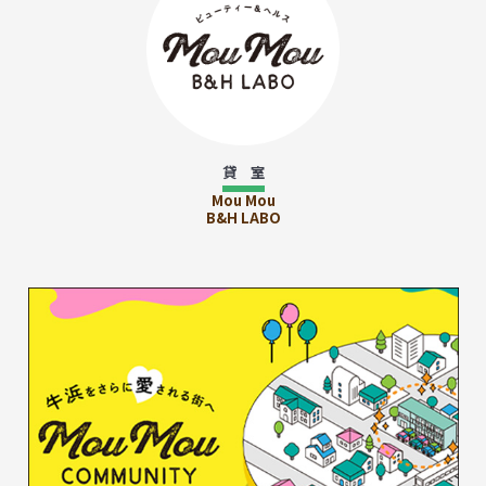
貸 室
Mou Mou
B&H LABO