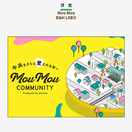
貸 室
Mou Mou
B&H LABO