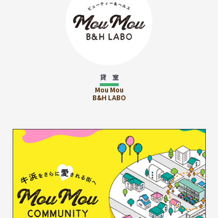
貸 室
Mou Mou
B&H LABO