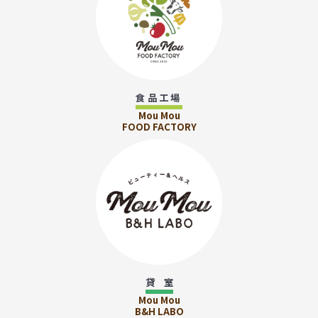
食品工場
Mou Mou
FOOD FACTORY
貸 室
Mou Mou
B&H LABO