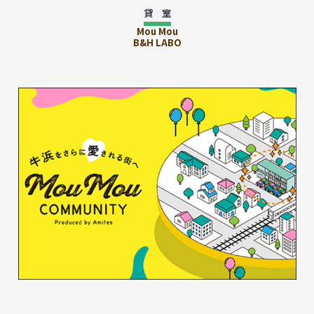
貸 室
Mou Mou
B&H LABO