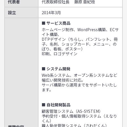
代表者
代表取締役社長 藤原 亜紀枝
設立
2014年3月
■ サービス商品
ホームページ制作、WordPress構築、ECサ
イト構築、
DTPデザイン（ちらし、パンフレット、冊
子、名刺、ショップカード、メニュー、の
ぼり、看板、ポスター）
印刷、ロゴデザイン
■ システム開発
Web系システム、オープン系システムなど
幅広い開発技術に対応。
サーバ構築から運用までをサポートいたし
ます。
■ 自社開発製品
顧客管理システム（AS-SYSTEM）
予約受付・個人情報取得システム（えなり
くん）
職人勤怠管理システム（さわだくん）
業務内容