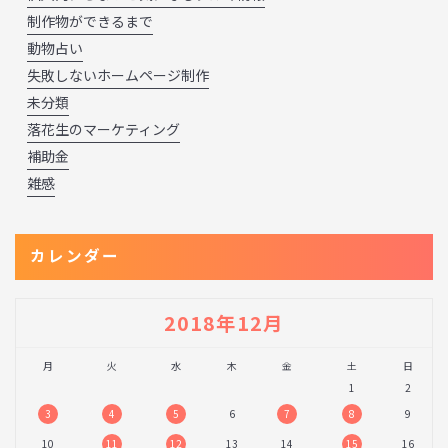
制作物ができるまで
動物占い
失敗しないホームページ制作
未分類
落花生のマーケティング
補助金
雑感
カレンダー
2018年12月
月
火
水
木
金
土
日
1
2
3
4
5
6
7
8
9
10
11
12
13
14
15
16