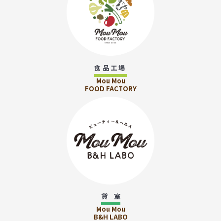
食品工場
Mou Mou
FOOD FACTORY
貸 室
Mou Mou
B&H LABO