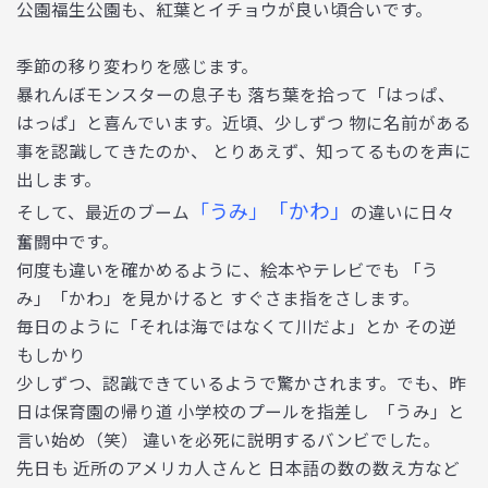
公園福生公園も、紅葉とイチョウが良い頃合いです。
季節の移り変わりを感じます。
暴れんぼモンスターの息子も 落ち葉を拾って「はっぱ、
はっぱ」と喜んでいます。近頃、少しずつ 物に名前がある
事を認識してきたのか、 とりあえず、知ってるものを声に
出します。
「かわ」
「うみ」
そして、最近のブーム
の違いに日々
奮闘中です。
何度も違いを確かめるように、絵本やテレビでも 「う
み」「かわ」を見かけると すぐさま指をさします。
毎日のように「それは海ではなくて川だよ」とか その逆
もしかり
少しずつ、認識できているようで驚かされます。でも、昨
日は保育園の帰り道 小学校のプールを指差し 「うみ」と
言い始め（笑） 違いを必死に説明するバンビでした。
先日も 近所のアメリカ人さんと 日本語の数の数え方など