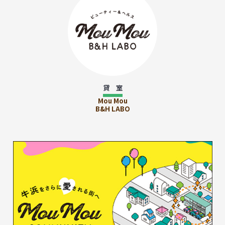
貸 室
Mou Mou
B&H LABO