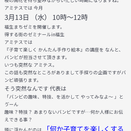
桜の開花を待ち望みながらい忙しい時期になりますね。
アミテスでは 今月
3月13日 （水） 10時〜12時
福生まちゼミを開催します。
得する街のゼミナールin福生
アミテスでは
『子育て楽しく かんたん手作り絵本』の講座を なんと、
バンビが担当させて頂きます。
いつも突然な アミテス。
この話も突然なところがありまして手探りの企画ですがバ
ンビ頑張ります。
そう突然なんです 代表は
「バンビの趣味、特技、を活かして やってみなよ〜 」と
ゔーん
趣味？特技？ あまりないバンビですが…何か人様にお伝
えできる事？
「何か子育てを楽しくする
頭に浮かんだのは