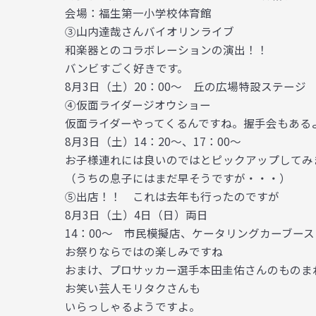
会場：福生第一小学校体育館
③山内達哉さんバイオリンライブ
和楽器とのコラボレーションの演出！！
バンビすごく好きです。
8月3日（土）20：00～ 丘の広場特設ステージ
④仮面ライダージオウショー
仮面ライダーやってくるんですね。握手会もある
8月3日（土）14：20～、17：00～
お子様連れには良いのではとピックアップしてみ
（うちの息子にはまだ早そうですが・・・）
⑤出店！！ これは去年も行ったのですが
8月3日（土）4日（日）両日
14：00～ 市民模擬店、ケータリングカーブース
お祭りならではの楽しみですね
おまけ、プロサッカー選手本田圭佑さんのものま
お笑い芸人モリタクさんも
いらっしゃるようですよ。