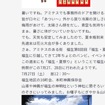
暑いですね。アミテスでも事務所のドアを開ける
皆が口々に「あつい～」外から戻り冷房の涼しさ
梅雨があけて、太陽さん顔をだし、青空も気持ち
まぁ、暑さに体がついていかないですね。
でも、天気も安定してみましたので、夏本格到来
先週末は花火大会が多くありました。
さぁ、アミテスのある街 福生第8回目『福生・
福生に引越してきて2年ちょとのバンビ。イベン
この週末にも『福生・夏祭り』ということで福生
例祭がこの7月27、28日に行われたようです。
7月27日（土） 昼12：30～
福生地区の16町会、本町神輿保存会
山車や神輿が福生の神明社という神社に勢ぞろい
のぞきにいってみました。お囃子もにぎやか＆山