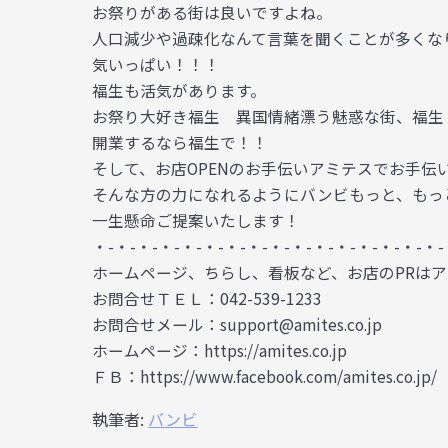
お祭りがある街は良いですよね。
人口減少や過疎化なんて言葉を聞くことが多くな
気いっぱい！！！
福生も活気があります。
お祭り大好き福生 異国情緒漂う魅惑な街、福
開業するなら福生で！！
そして、お店OPENのお手伝いアミテスでお手伝
そんな方の力になれるようにバンビもっと、もっ
一生懸命ご提案いたします！
・-・-・-・-・-・-・-・-・-・-・-・-・-・-・-・-
ホームページ、ちらし、看板など、お店のPRは
お問合せＴＥＬ：042-539-1233
お問合せメール：support@amites.co.jp
ホームページ：https://amites.co.jp
ＦＢ：https://www.facebook.com/amites.co.jp/
執筆者:
バンビ