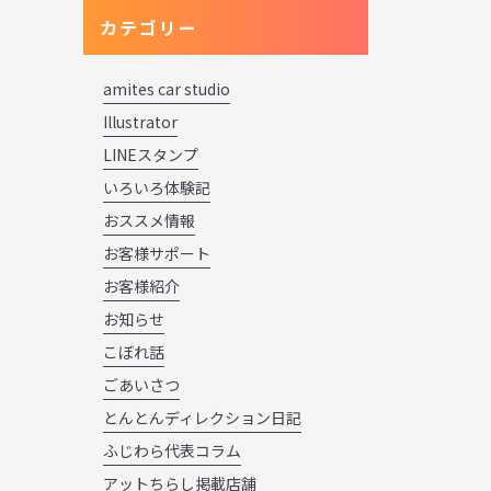
カテゴリー
amites car studio
Illustrator
LINEスタンプ
いろいろ体験記
おススメ情報
お客様サポート
お客様紹介
お知らせ
こぼれ話
ごあいさつ
とんとんディレクション日記
ふじわら代表コラム
アットちらし掲載店舗