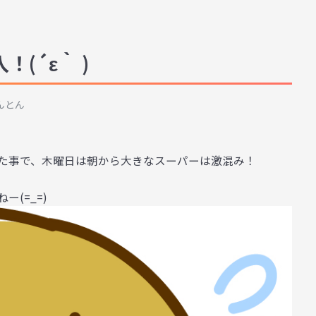
(´ε｀ )
んとん
た事で、木曜日は朝から大きなスーパーは激混み！
(=_=)