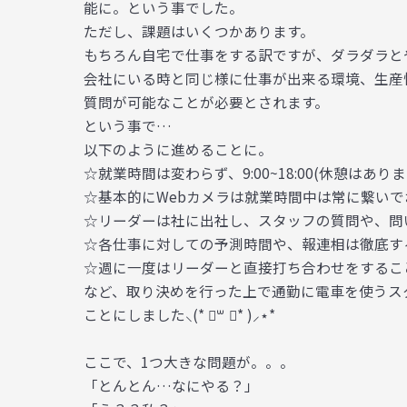
能に。という事でした。
ただし、課題はいくつかあります。
もちろん自宅で仕事をする訳ですが、ダラダラと
会社にいる時と同じ様に仕事が出来る環境、生産
質問が可能なことが必要とされます。
という事で…
以下のように進めることに。
☆就業時間は変わらず、9:00~18:00(休憩はあり
☆基本的にWebカメラは就業時間中は常に繋いで
☆リーダーは社に出社し、スタッフの質問や、問
☆各仕事に対しての予測時間や、報連相は徹底す
☆週に一度はリーダーと直接打ち合わせをするこ
など、取り決めを行った上で通勤に電車を使うス
ことにしました⸜(* ॑꒳ ॑* )⸝⋆*
ここで、1つ大きな問題が。。。
「とんとん…なにやる？」