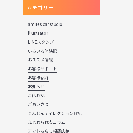
カテゴリー
amites car studio
Illustrator
LINEスタンプ
いろいろ体験記
おススメ情報
お客様サポート
お客様紹介
お知らせ
こぼれ話
ごあいさつ
とんとんディレクション日記
ふじわら代表コラム
アットちらし掲載店舗