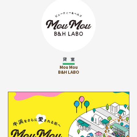
貸 室
Mou Mou
B&H LABO