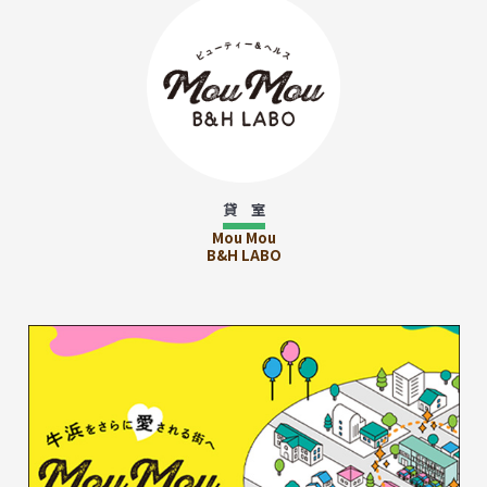
貸 室
Mou Mou
B&H LABO