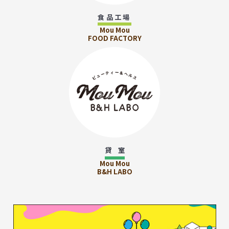
食品工場
Mou Mou
FOOD FACTORY
貸 室
Mou Mou
B&H LABO