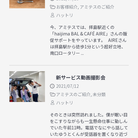
お客様紹介
,
アミテスのご紹介
ハットリ
今、アミテスでは、拝島駅近くの
「haijima BAL & CAFÉ AIRE」さんの販
促サポートをやっています。 AIREさん
は拝島駅から徒歩1分という超好立地、
南口ロータリー ...
新サービス動画撮影会
2021/07/12
アミテスのご紹介
,
未分類
ハットリ
そのときは突然訪れました。僕が眠い目
をこすりながらも一生懸命仕事に勤しん
でいた午前11時。電話でなにやら話して
いたゆうとくんが受話器を置くなり近づ