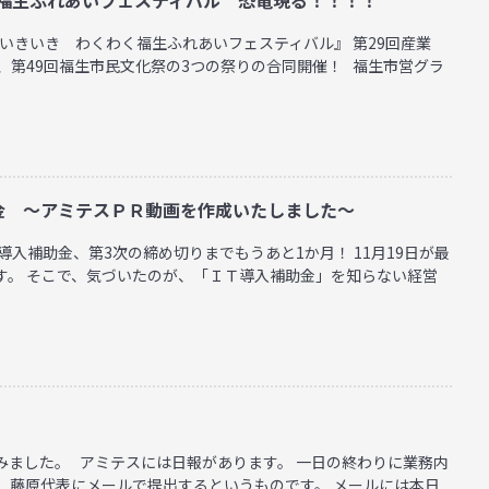
『いきいき わくわく福生ふれあいフェスティバル』 第29回産業
、第49回福生市民文化祭の3つの祭りの合同開催！ 福生市営グラ
金 ～アミテスＰＲ動画を作成いたしました～
導入補助金、第3次の締め切りまでもうあと1か月！ 11月19日が最
す。 そこで、気づいたのが、「ＩＴ導入補助金」を知らない経営
みました。 アミテスには日報があります。 一日の終わりに業務内
、藤原代表にメールで提出するというものです。 メールには本日