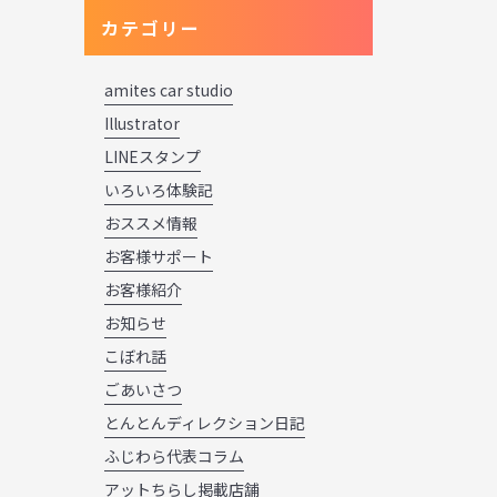
カテゴリー
amites car studio
Illustrator
LINEスタンプ
いろいろ体験記
おススメ情報
お客様サポート
お客様紹介
お知らせ
こぼれ話
ごあいさつ
とんとんディレクション日記
ふじわら代表コラム
アットちらし掲載店舗