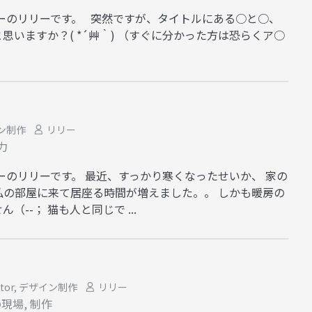
ーのリリーです。 突然ですが、タイトルにある○と○、
思いますか？( *´艸｀) （すぐに分かった方は恐らくア○
ン制作
リリー
力
ーのリリーです。 最近、すっかり寒くなったせいか、 家の
私の部屋に来て居座る時間が増えました。。 しかも暖房の
--； 猫も人と同じで ...
ator
,
デザイン制作
リリー
の現場
,
制作