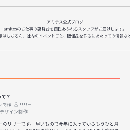
アミテス公式ブログ
amitesのお仕事の裏舞台を
個性あふれるスタッフがお届けします。
容はもちろん、
社内のイベントごと、販促品を作るに
あたっての情報な
って？
ン制作
リリー
デザイン制作
ーのリリーです。 早いもので今年に入ってからもうひと月