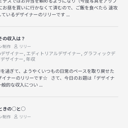
アミテスではお弁当を頼めるようになり（今度写真をアップ
にお昼を買いに行かなくて済むので、ご飯を食べたら 速攻
ているデザイナーのリリーです ...
その収入は？
ン制作
リリー
bデザイナー
,
エディトリアルデザイナー
,
グラフィックデ
ジデザイナー
,
年収
旬を過ぎて、ようやくいつもの日常のペースを取り戻せた
ザイナーのリリーです☆ さて、今日のお題は「デザイナ
的な収入につい ...
ときの○と○
ン制作
リリー