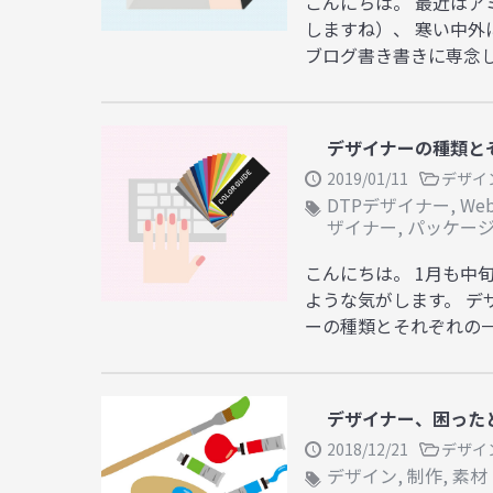
こんにちは。 最近は
しますね）、 寒い中外
ブログ書き書きに専念し
デザイナーの種類と
2019/01/11
デザイ
DTPデザイナー
,
We
ザイナー
,
パッケー
こんにちは。 1月も中
ような気がします。 デ
ーの種類とそれぞれの一般
デザイナー、困った
2018/12/21
デザイ
デザイン
,
制作
,
素材