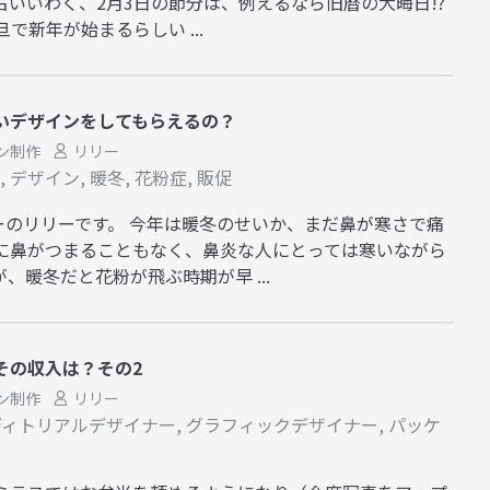
占いいわく、2月3日の節分は、例えるなら旧暦の大晦日!?
旦で新年が始まるらしい ...
いデザインをしてもらえるの？
ン制作
リリー
,
デザイン
,
暖冬
,
花粉症
,
販促
ーのリリーです。 今年は暖冬のせいか、まだ鼻が寒さで痛
中に鼻がつまることもなく、鼻炎な人にとっては寒いながら
、暖冬だと花粉が飛ぶ時期が早 ...
その収入は？その2
ン制作
リリー
ディトリアルデザイナー
,
グラフィックデザイナー
,
パッケ