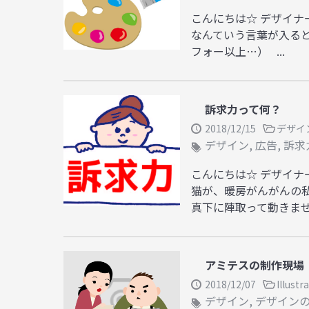
こんにちは☆ デザイナ
なんていう言葉が入ると
フォー以上…） ...
訴求力って何？
2018/12/15
デザイ
デザイン
,
広告
,
訴求
こんにちは☆ デザイナ
猫が、暖房がんがんの
真下に陣取って動きません（
アミテスの制作現場
2018/12/07
Illustr
デザイン
,
デザイン