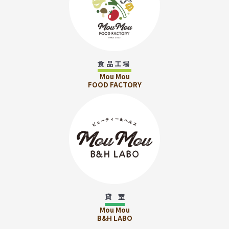
食品工場
Mou Mou
FOOD FACTORY
貸 室
Mou Mou
B&H LABO