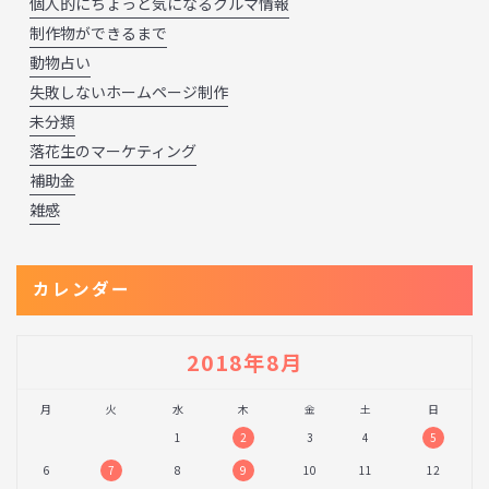
個人的にちょっと気になるクルマ情報
制作物ができるまで
動物占い
失敗しないホームページ制作
未分類
落花生のマーケティング
補助金
雑感
カレンダー
2018年8月
月
火
水
木
金
土
日
1
2
3
4
5
6
7
8
9
10
11
12