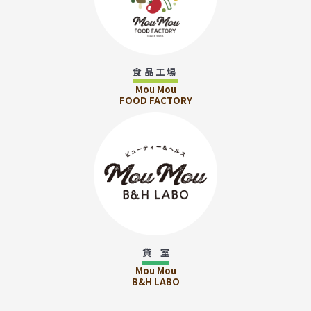
食品工場
Mou Mou
FOOD FACTORY
貸 室
Mou Mou
B&H LABO