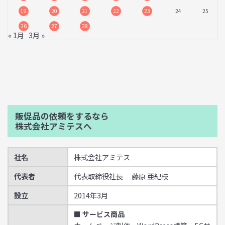
19
20
21
22
23
24
25
26
27
28
« 1月
3月 »
販促品の依頼をするなら
株式会社アミテスへ
社名
株式会社アミテス
代表者
代表取締役社長 藤原 亜紀枝
設立
2014年3月
■ サービス商品