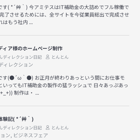
す( *´艸｀) 今アミテスはIT補助金の大詰めでフル稼働で
末で申請完了させるためには、全サイトを今従業員総出で完成させ
もう社内 ...
ディア様のホームページ制作
んディレクション日記
とんとん
ディレクション
です(●´ω｀●) お正月が終わりあっという間にお仕事モ
といってもIT補助金の製作の猛ラッシュで 日々あっぷあっ
)) 制作は・ ...
記( *´艸｀)
んディレクション日記
とんとん
ション
,
ビジネスフェア