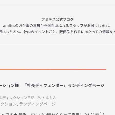
アミテス公式ブログ
amitesのお仕事の裏舞台を
個性あふれるスタッフがお届けします。
容はもちろん、
社内のイベントごと、販促品を作るに
あたっての情報な
ーション様 『社長ディフェンダー』ランディングページ
んディレクション日記
とんとん
レクション
,
ランディングページ
んとんです★ 最近、少しづつ暖かくなってきました( *´艸｀)