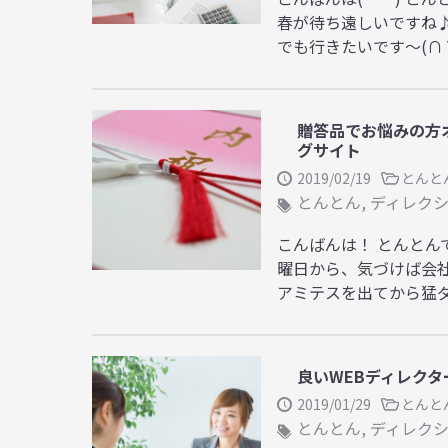
春が待ち遠しいですね♪
でも行きたいです～(∩´∀
贈答品でお悩みの方
グサイト
2019/02/19
とんと
とんとん
,
ディレク
こんばんは！ とんとんです
曜日から、気づけば会社で
アミテスを出てから猛ダッ
良いWEBディレクタ
2019/01/29
とんと
とんとん
,
ディレク