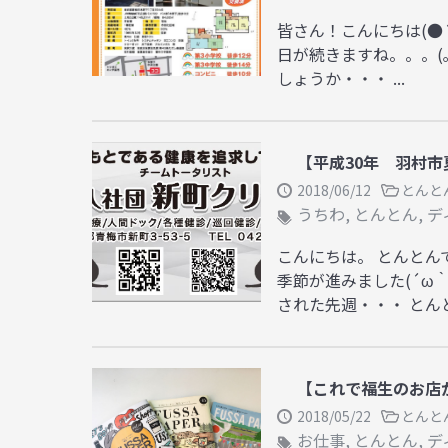
皆さん！こんにちは(●
日が続きますね。。。(｡
しょうか・・・ ...
【平成30年 羽村
2018/06/12
とんと
うちわ
,
とんとん
,
デ
こんにちは。 とんとんで
季節が進みました(´ω
された先週・・・ とんと
【これで福生のお店
2018/05/22
とんと
お仕事
,
とんとん
,
デ