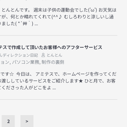
んとんです。 週末は子供の運動会でした('ω') お天気は
が、何とか晴れてくれて(^^♪ むしろわりと涼しいし過
( *´艸｀) ...
テスで作成して頂いたお客様へのアフターサービス
んディレクション日記
とんとん
ション
,
パソコン業務
,
制作の裏側
 です☆ 今日は、 アミテスで、ホームページを作ってくだ
お渡ししているサービスをご紹介します★ ひと月で、お客
ださった人がどこをよ ...
2
>