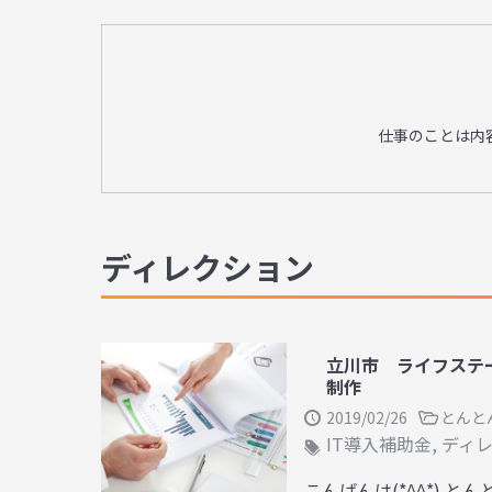
仕事のことは内
ディレクション
立川市 ライフステ
制作
2019/02/26
とんと
IT導入補助金
,
ディ
こんばんは(*^^*) と