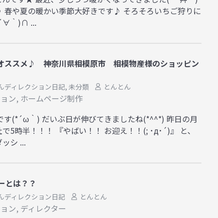
 春や夏の暖かい季節大好きです♪ そろそろいちご狩りに
｀)∩ ...
オススメ♪ 神奈川県相模原市 相模物産様のショッピン
んディレクション日記
,
未分類
とんとん
ション
,
ホームページ制作
(*´ω｀) だいぶ日が伸びてきましたね(*^^*) 昨日の月
5時半！！！ 『やばい！！ お迎え！！(; ･д･´)』 と、
シ ...
ーとは？？
んディレクション日記
とんとん
ション
,
ディレクター