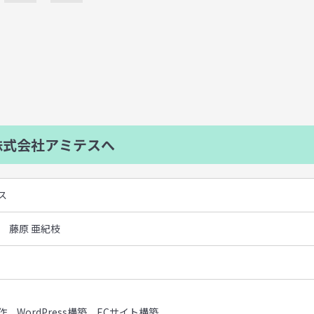
式会社アミテスへ
ス
 藤原 亜紀枝
、WordPress構築、ECサイト構築、