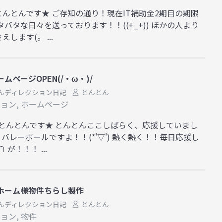
) とんとんです★ ご存知の通り！現在IT補助金2期目の期限
バタな日々を送っております！！((+_+)) ほかの人より
します(。 ...
ページOPEN(/・ω・)/
んディレクション日記
とんとん
ション
,
ホームページ
) とんとんです★ とんとんここしばらく、応援していまし
！！バレーボールですよ！！(*'▽') 熱く熱く！！毎日応援し
が！！！ ...
ホーム様物件ちらし製作
んディレクション日記
とんとん
ション
,
物件