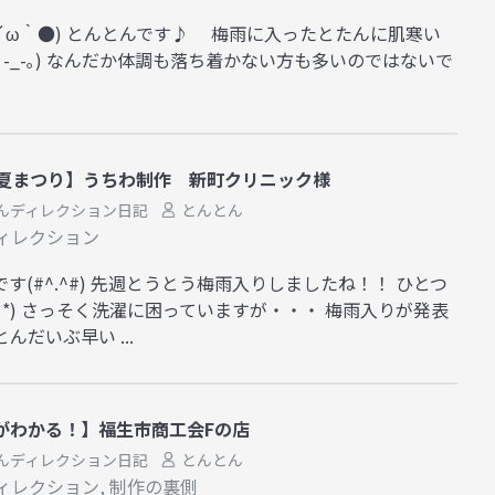
´ω｀●) とんとんです♪ 梅雨に入ったとたんに肌寒い
-_-｡) なんだか体調も落ち着かない方も多いのではないで
市夏まつり】うちわ制作 新町クリニック様
んディレクション日記
とんとん
ィレクション
す(#^.^#) 先週とうとう梅雨入りしましたね！！ ひとつ
｀*) さっそく洗濯に困っていますが・・・ 梅雨入りが発表
んだいぶ早い ...
がわかる！】福生市商工会Fの店
んディレクション日記
とんとん
ィレクション
,
制作の裏側