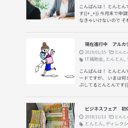
こんばんは！ とんとんで
す((+_+)) 今月
なきゃいけないので それは
現在進行中 アルカ
2019/01/15
とんと
IT補助金
,
とんとん
,
こんばんは！ とんとん
ードですが、 いまは何
ぷしてるとんとんです((+_+
ビジネスフェア 初体験
2018/11/13
とんと
とんとん
,
ディレク