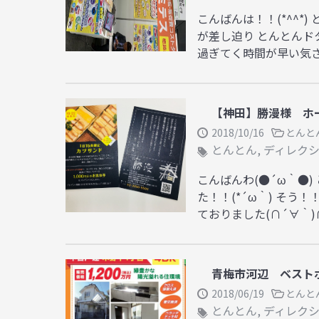
こんばんは！！(*^^*
が差し迫り とんとんドタ
過ぎてく時間が早い気さえ
【神田】勝漫様 ホーム
2018/10/16
とんと
とんとん
,
ディレク
こんばんわ(●´ω｀●
た！！(*´ω｀) そう
ておりました(∩´∀｀)∩ 
青梅市河辺 ベスト
2018/06/19
とんと
とんとん
,
ディレク