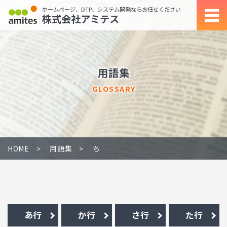
ホームページ、DTP、システム開発ならお任せください
株式会社アミテス
用語集
GLOSSARY
HOME
用語集
ち
あ行
か行
さ行
た行