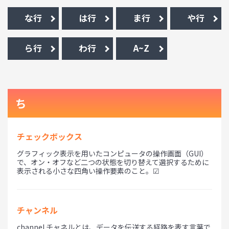
な行
は行
ま行
や行
ら行
わ行
A~Z
ち
チェックボックス
グラフィック表示を用いたコンピュータの操作画面（GUI）
で、オン・オフなど二つの状態を切り替えて選択するために
表示される小さな四角い操作要素のこと。☑
チャンネル
channel チャネルとは、データを伝送する経路を表す言葉で