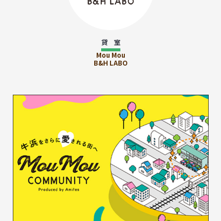
貸 室
Mou Mou
B&H LABO