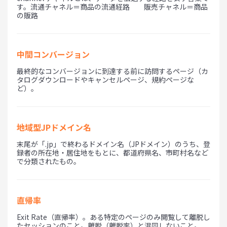
す。流通チャネル＝商品の流通経路 販売チャネル＝商品
の販路
中間コンバージョン
最終的なコンバージョンに到達する前に訪問するページ（カ
タログダウンロードやキャンセルページ、規約ページな
ど）。
地域型JPドメイン名
末尾が「.jp」で終わるドメイン名（JPドメイン）のうち、登
録者の所在地・居住地をもとに、都道府県名、市町村名など
で分類されたもの。
直帰率
Exit Rate（直帰率）。ある特定のページのみ閲覧して離脱し
たセッションのこと。離脱（離脱率）と混同しないこと。