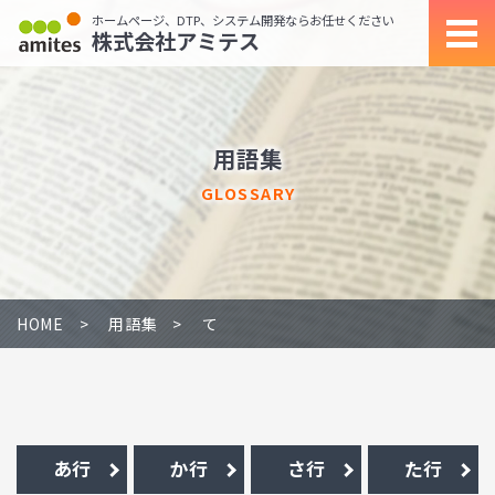
ホームページ、DTP、システム開発ならお任せください
株式会社アミテス
用語集
GLOSSARY
HOME
用語集
て
あ行
か行
さ行
た行