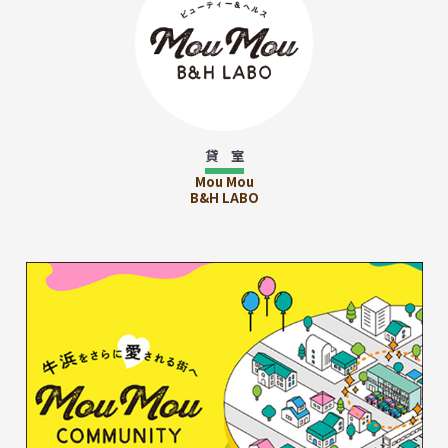
貸 室
Mou Mou
B&H LABO