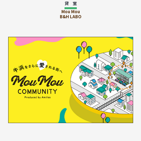
貸 室
Mou Mou
B&H LABO