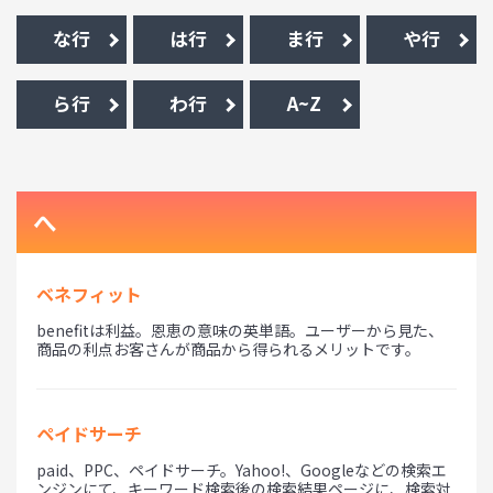
な行
は行
ま行
や行
ら行
わ行
A~Z
へ
ベネフィット
benefitは利益。恩恵の意味の英単語。ユーザーから見た、
商品の利点お客さんが商品から得られるメリットです。
ペイドサーチ
paid、PPC、ペイドサーチ。Yahoo!、Googleなどの検索エ
ンジンにて、キーワード検索後の検索結果ページに、検索対