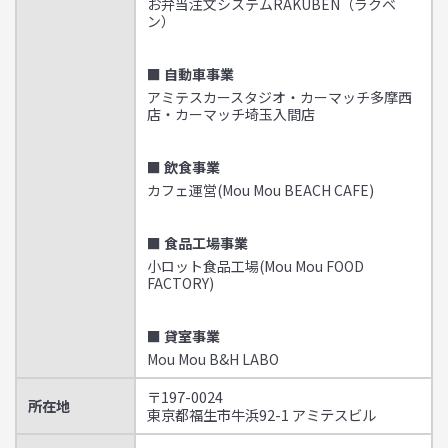
お弁当注文システムRAKUBEN（ラクベ
ン）
■ 自動車事業
アミテスカースタジオ・カーマッチ多摩西
店・カーマッチ埼玉入間店
■ 飲食事業
カフェ運営(Mou Mou BEACH CAFE)
■ 食品工場事業
小ロット食品工場(Mou Mou FOOD
FACTORY)
■ 貸室事業
Mou Mou B&H LABO
〒197-0024
所在地
東京都福生市牛浜92-1 アミテスビル