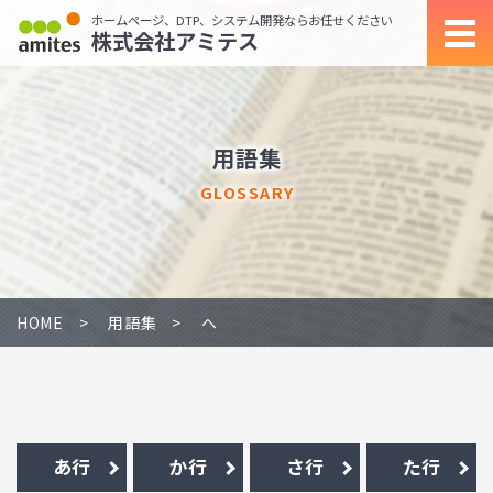
ホームページ、DTP、システム開発ならお任せください
株式会社アミテス
用語集
GLOSSARY
HOME
用語集
へ
あ行
か行
さ行
た行