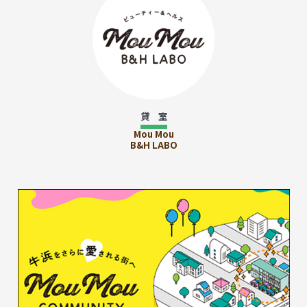
貸 室
Mou Mou
B&H LABO