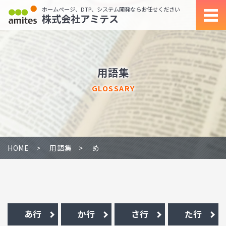
ホームページ、DTP、システム開発ならお任せください
株式会社アミテス
用語集
GLOSSARY
HOME
用語集
め
あ行
か行
さ行
た行