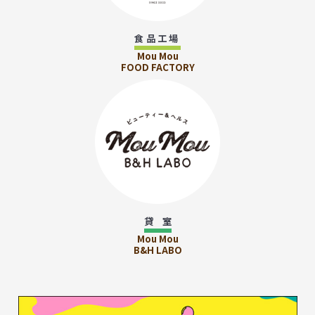
食品工場
Mou Mou
FOOD FACTORY
貸 室
Mou Mou
B&H LABO