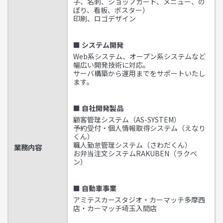
子、名刺、ショップカード、メニュー、の
ぼり、看板、ポスター）
印刷、ロゴデザイン
■ システム開発
Web系システム、オープン系システムなど
幅広い開発技術に対応。
サーバ構築から運用までをサポートいたし
ます。
■ 自社開発製品
顧客管理システム（AS-SYSTEM）
予約受付・個人情報取得システム（えなり
くん）
職人勤怠管理システム（さわだくん）
業務内容
お弁当注文システムRAKUBEN（ラクベ
ン）
■ 自動車事業
アミテスカースタジオ・カーマッチ多摩西
店・カーマッチ埼玉入間店